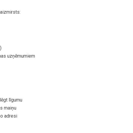
aizmirsts:
)
nas
uzņēmumiem
lēgt
līgumu
es
maiņu
no
adresi