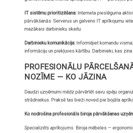
IT
sistēmu
prioritizēšana:
Interneta
pieslēguma
aktiv
pārvākšanās.
Serverus
un
galveno
IT
aprīkojumu
iet
mazākais
darbinieku
skaitu.
Darbinieku
komunikācija:
Informējiet
komandu
visma
informāciju
un
piekļuves
kārtību.
Darbinieki,
kas
zina
PROFESIONĀLU
PĀRCELŠANĀ
NOZĪME
—
KO
JĀZINA
Daudzi
uzņēmumi
mēdz
pārvērtēt
savu
spēju
organi
strādniekus.
Praksē
tas
bieži
noved
pie
bojāta
aprīk
Ko
nodrošina
profesionāls
biroja
pārvākšanas
uzņē
Specializēts
aprīkojums.
Biroja
mēbeles
—
ergonomi