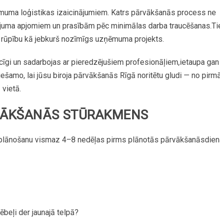
muma
loģistikas
izaicinājumiem.
Katrs
pārvākšanās
process ne
ojuma
apjomiem
un
prasībām
pēc
minimālas
darba
traucēšanas.
Ti
rūpību
kā
jebkurš
nozīmīgs
uzņēmuma
projekts.
cīgi
un
sadarbojas
ar
pieredzējušiem
profesionāļiem,
ietaupa
gan
iešamo,
lai
jūsu
biroja
pārvākšanās
Rīgā
noritētu
gludi
—
no
pirm
ā
vietā.
ĀKŠANĀS
STŪRAKMENS
plānošanu
vismaz
4–8
nedēļas
pirms
plānotās
pārvākšanās
dien
ēbeļi
der
jaunajā
telpā?