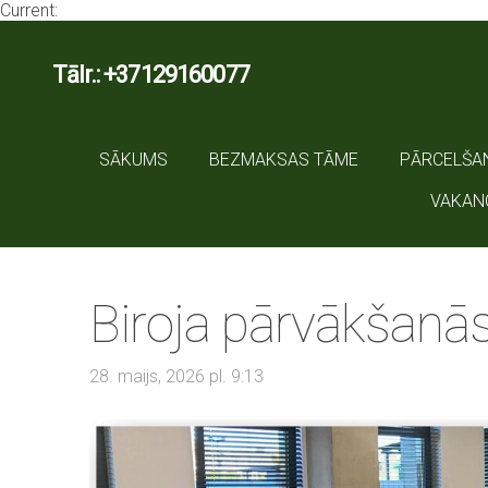
Current:
Tālr.: +37129160077
SĀKUMS
BEZMAKSAS TĀME
PĀRCELŠA
VAKAN
Biroja pārvākšanās
28. maijs, 2026 pl. 9:13