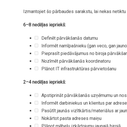
Izmantojiet
šo
pārbaudes
sarakstu,
lai
nekas
netiktu
6–8
nedēļas
iepriekš:
Definēt
pārvākšanās
datumu
Informēt
namīpašnieku
(gan
veco,
gan
jauno
Pieprasīt
piedāvājumus
no
biroja
pārvākša
Nozīmēt
pārvākšanās
koordinatoru
Plānot
IT
infrastruktūras
pārvietošanu
2–4
nedēļas
iepriekš:
Apstiprināt
pārvākšanās
uzņēmumu
un
nos
Informēt
darbiniekus
un
klientus
par
adres
Pasūtīt
jaunās
vizītkārtis/materiālus
ar
jau
Nokārtot
pasta
adreses
maiņu
Plānot
mēbeļu
izkārtojumu
jaunajā
birojā