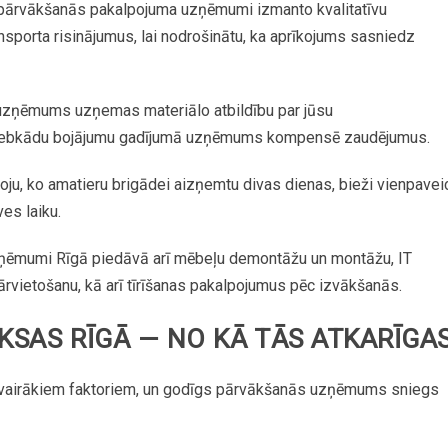
pārvākšanās pakalpojuma uzņēmumi
izmanto
kvalitatīvu
ansporta
risinājumus,
lai
nodrošinātu,
ka
aprīkojums
sasniedz
uzņēmums
uzņemas
materiālo
atbildību
par
jūsu
jebkādu
bojājumu
gadījumā
uzņēmums
kompensē
zaudējumus.
oju,
ko
amatieru
brigādei
aizņemtu
divas
dienas,
bieži
vien
pavei
ves
laiku.
ņēmumi
Rīgā
piedāvā
arī
mēbeļu
demontāžu
un
montāžu,
IT
ārvietošanu,
kā
arī
tīrīšanas
pakalpojumus
pēc
izvākšanās.
KSAS
RĪGĀ
—
NO
KĀ
TĀS
ATKARĪGA
vairākiem
faktoriem,
un
godīgs
pārvākšanās
uzņēmums
sniegs