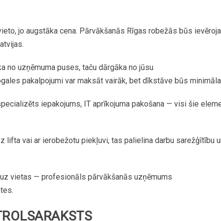
ieto,
jo
augstāka
cena.
Pārvākšanās
Rīgas
robežās
būs
ievēroj
atvijas.
ka
no
uzņēmuma
puses,
taču
dārgāka
no
jūsu
ogales
pakalpojumi
var
maksāt
vairāk,
bet
dīkstāve
būs
minimāla
specializēts
iepakojums,
IT
aprīkojuma
pakošana
—
visi
šie
eleme
ez
lifta
vai
ar
ierobežotu
piekļuvi,
tas
palielina
darbu
sarežģītību
u
uz
vietas
—
profesionāls
pārvākšanās
uzņēmums
tes.
ROLSARAKSTS