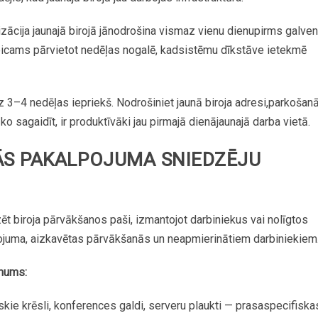
izācija
jaunajā
birojā
jānodrošina
vismaz
vienu
dienu
pirms
galve
eicams
pārvietot
nedēļas
nogalē,
kad
sistēmu
dīkstāve
ietekmē
z
3–4
nedēļas
iepriekš.
Nodrošiniet
jaunā
biroja
adresi,
parkošan
ko
sagaidīt,
ir
produktīvāki
jau
pirmajā
dienā
jaunajā
darba
vietā.
S PAKALPOJUMA SNIEDZĒJU
zēt
biroja
pārvākšanos
paši,
izmantojot
darbiniekus
vai
nolīgtos
ojuma,
aizkavētas
pārvākšanās
un
neapmierinātiem
darbiniekiem
mums:
skie
krēsli,
konferences
galdi,
serveru
plaukti
—
prasa
specifiska