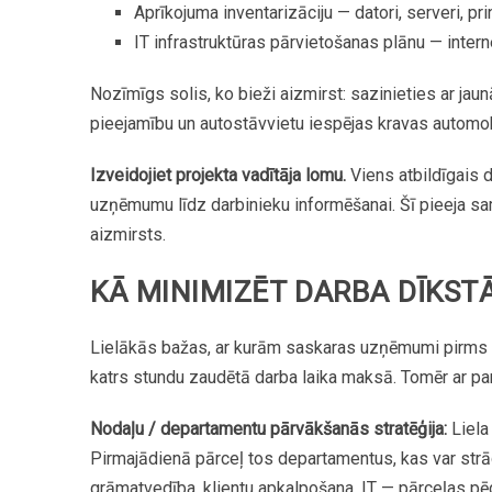
Aprīkojuma
inventarizāciju
—
datori,
serveri,
pri
IT
infrastruktūras
pārvietošanas
plānu
—
intern
Nozīmīgs
solis,
ko
bieži
aizmirst:
sazinieties
ar
jaun
pieejamību
un
autostāvvietu
iespējas
kravas
automob
Izveidojiet
projekta
vadītāja
lomu.
Viens
atbildīgais
d
uzņēmumu
līdz
darbinieku
informēšanai.
Šī
pieeja
sa
aizmirsts.
KĀ
MINIMIZĒT
DARBA
DĪKST
Lielākās
bažas,
ar
kurām
saskaras
uzņēmumi
pirms
katrs
stundu
zaudētā
darba
laika
maksā.
Tomēr
ar
pa
Nodaļu / departamentu
pārvākšanās
stratēģija:
Liela
Pirmajā
dienā
pārceļ
tos
departamentus,
kas
var
str
grāmatvedība,
klientu
apkalpošana,
IT
—
pārceļas
pēd