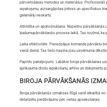
pārvietošanas
metodes
un
materiālus.
Profesionāli
iepakojumu,
aizsargājošas
plēves
un
specifiskus
tr
galamērķi
neskartu.
Atbildība
un
apdrošināšana.
Nopietns
pārvākšanās
īpašumu
pārvākšanās
procesa
laikā.
Tas
nozīmē,
ka
Laika
efektivitāte.
Pieredzējusi
komanda
pārvāktu
bir
vienā
dienā.
Tas
tieši
mazina
jūsu
uzņēmuma
dīkstā
Papildu
pakalpojumi.
Labākie
biroja
pārvākšanas
uz
aprīkojuma
drošu
iepakošanu,
arhīvu
un
dokumentu
p
BIROJA
PĀRVĀKŠANĀS
IZMA
Biroja
pārvākšanās
izmaksas
Rīgā
variē
atkarībā
no
detalizētu
piedāvājumu
pēc
vietas
apsekošanas.