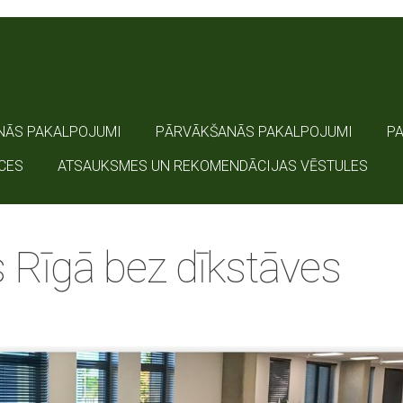
NĀS PAKALPOJUMI
PĀRVĀKŠANĀS PAKALPOJUMI
P
CES
ATSAUKSMES UN REKOMENDĀCIJAS VĒSTULES
 Rīgā bez dīkstāves