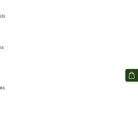
eši
ās
as.