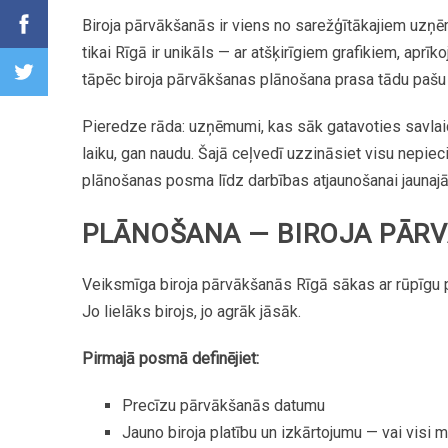
Biroja
pārvākšanās
ir
viens
no
sarežģītākajiem
uzņē
tikai
Rīgā
ir
unikāls
—
ar
atšķirīgiem
grafikiem,
aprīk
tāpēc
biroja
pārvākšanas
plānošana
prasa
tādu
pašu
Pieredze
rāda:
uzņēmumi,
kas
sāk
gatavoties
savlai
laiku,
gan
naudu.
Šajā
ceļvedī
uzzināsiet
visu
nepiec
plānošanas
posma
līdz
darbības
atjaunošanai
jaunaj
PLĀNOŠANA
—
BIROJA
PĀRV
Veiksmīga
biroja
pārvākšanās
Rīgā
sākas
ar
rūpīgu
Jo
lielāks
birojs,
jo
agrāk
jāsāk.
Pirmajā
posmā
definējiet:
Precīzu
pārvākšanās
datumu
Jauno
biroja
platību
un
izkārtojumu
—
vai
visi
m