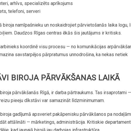
nteri,
arhīvs,
specializēts
aprīkojums
ets,
telefoni,
serveri
ā
biroja
namīpašnieku
un
noskaidrojiet
pārvietošanās
laika
logu,
l
iļiem.
Daudzos
Rīgas
centras
ēkās
šis
jautājums
ir
kritisks.
arbinieks
koordinē
visu
procesu
—
no
komunikācijas
ar
pārvākša
mazina
savstarpējos
pārpratumus
un
nodrošina,
ka
nekas
netiek
ĀVI
BIROJA
PĀRVĀKŠANAS
LAIKĀ
biroja
pārvākšanās
Rīgā,
ir
darba
pārtraukums.
Tas
ir
saprotami
reizu
pieeju
dīkstāvi
var
samazināt
līdz
minimumam.
biroja
gadījumā
apsveriet
pakāpenisku
pārvākšanos
pa
nodaļām
ādāt
attālināti
—
mārketings,
administrācija.
Kritiskie
departament
ējie,
kad
jaunajā
birojā
jau
darbojas
infrastruktūra.