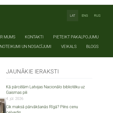
LAT
ENG
RUS
AR MUMS
KONTAKTI
PIETEIKT PAKALPOJUMU
NOTEIKUMI UN NOSACĪJUMI
VEIKALS
BLOGS
JAUNĀKIE IERAKSTI
Kā pārcēlām Latvijas Nacionālo bibliotēku uz
Gaismas pili
4. jūl. 2026
Cik maksā pārvākšanās Rīgā? Pilns cenu
ceļvedis