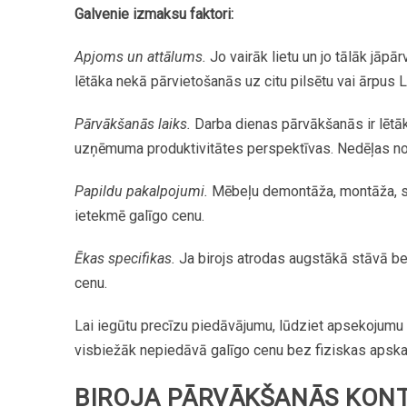
Galvenie
izmaksu
faktori:
Apjoms
un
attālums.
Jo
vairāk
lietu
un
jo
tālāk
jāpārv
lētāka
nekā
pārvietošanās
uz
citu
pilsētu
vai
ārpus
L
Pārvākšanās
laiks.
Darba
dienas
pārvākšanās
ir
lētā
uzņēmuma
produktivitātes
perspektīvas.
Nedēļas
n
Papildu
pakalpojumi.
Mēbeļu
demontāža,
montāža,
ietekmē
galīgo
cenu.
Ēkas
specifikas.
Ja
birojs
atrodas
augstākā
stāvā
b
cenu.
Lai
iegūtu
precīzu
piedāvājumu,
lūdziet
apsekojumu
visbiežāk
nepiedāvā
galīgo
cenu
bez
fiziskas
apska
BIROJA
PĀRVĀKŠANĀS
KONT