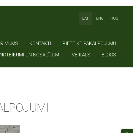
LAT
ENG
RUS
AR MUMS
KONTAKTI
PIETEIKT PAKALPOJUMU
NOTEIKUMI UN NOSACĪJUMI
VEIKALS
BLOGS
ALPOJUMI