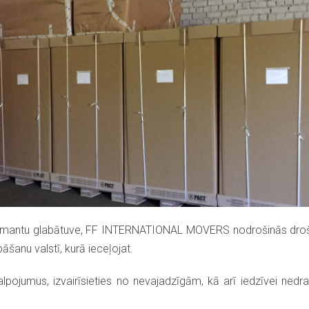
mantu glabātuve, FF INTERNATIONAL MOVERS nodrošinās drošu ilg
anu valstī, kurā ieceļojat.
pojumus, izvairīsieties no nevajadzīgām, kā arī iedzīvei ne