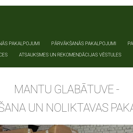
NĀS PAKALPOJUMI
PĀRVĀKŠANĀS PAKALPOJUMI
P
CES
ATSAUKSMES UN REKOMENDĀCIJAS VĒSTULES
MANTU GLABĀTUVE -
ŠANA UN NOLIKTAVAS PAK