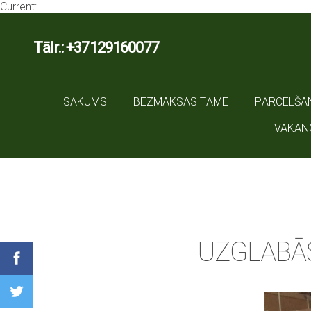
Current:
Tālr.: +37129160077
SĀKUMS
BEZMAKSAS TĀME
PĀRCELŠA
VAKAN
UZGLABĀ