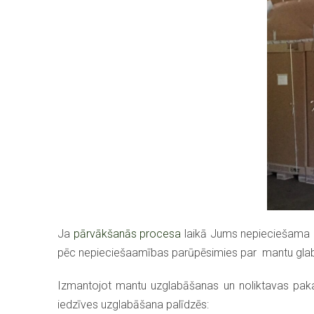
Ja
pārvākšanās procesa
laikā Jums nepieciešama 
pēc nepieciešaamības parūpēsimies par mantu glabāš
Izmantojot mantu uzglabāšanas un noliktavas pakal
iedzīves uzglabāšana palīdzēs: