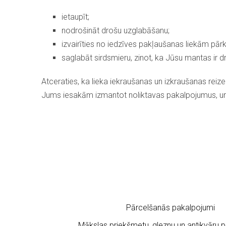
ietaupīt;
nodrošināt drošu uzglabāšanu;
izvairīties no iedzīves pakļaušanas liekām pārk
saglabāt sirdsmieru, zinot, ka Jūsu mantas ir 
Atceraties, ka lieka iekraušanas un izkraušanas reize
Jums iesakām izmantot noliktavas pakalpojumus, un, 
Pārcelšanās pakalpojumi
Mākslas priekšmetu, gleznu un antikvāru 