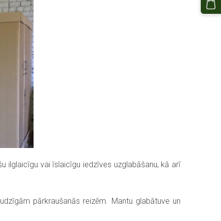
laicīgu vai īslaicīgu iedzīves uzglabāšanu, kā arī
draudzīgām pārkraušanās reizēm. Mantu glabātuve un