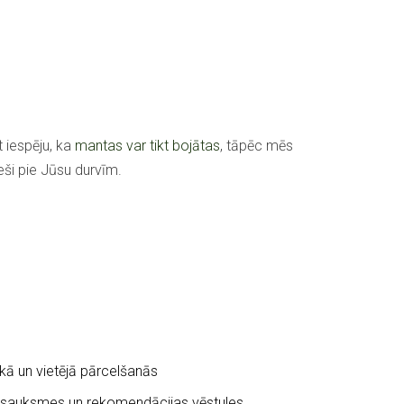
īt iespēju, ka
mantas var tikt bojātas
, tāpēc mēs
ši pie Jūsu durvīm.
kā un vietējā pārcelšanās
sauksmes un rekomendācijas vēstules