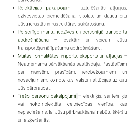
Relokācijas pakalpojumi
- uzturēšanās atļaujas,
dzīvesvietas piemeklēšana, skolas, un daudu citu
Jūsu ierastās infrastruktūras sakārtošana.
Personīgo mantu, iedzīves un personīgā transporta
apdrošināšana
– iesakām un veicam Jūsu
transportējamā īpašuma apdrošināšanu.
Muitas formalitātes, imports, eksports un atļaujas
–
Neatņemama pārvākšanās sastāvdaļa. Pastāstīsim
par niansēm, prasībām, ierobežojumiem un
nosacījumiem, ko noteikusi valsts institūcijas uz kuru
Jūs pārbraucat.
Trešo personu pakalpojumi
– elektriķis, santehniķis
vai nokomplektēta celtniecības vienība, kas
nepieciešams, lai Jūsu pārbraukšanai nebūtu šķēršļu
un aizķeršanās.