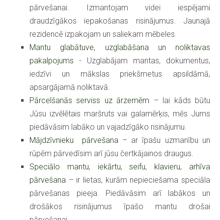
pārvešanai. Izmantojam videi iespējami
draudzīgākos iepakošanas risinājumus. Jaunajā
rezidencē izpakojam un saliekam mēbeles.
Mantu glabātuve, uzglabāšana un noliktavas
pakalpojums
­- Uzglabājam mantas, dokumentus,
iedzīvi un mākslas priekšmetus apsildāmā,
apsargājamā noliktavā.
Pārcelšanās serviss uz ārzemēm
– lai kāds būtu
Jūsu izvēlētais maršruts vai galamērķis, mēs Jums
piedāvāsim labāko un vajadzīgāko risinājumu.
Mājdzīvnieku pārvešana
– ar īpašu uzmanību un
rūpēm pārvedīsim arī jūsu čertkājainos draugus.
Speciālo mantu, iekārtu, seifu, klavieru, arhīva
pārvešana
– ir lietas, kurām nepieciešama speciāla
pārvešanas pieeja. Piedāvāsim arī labākos un
drošākos risinājumus īpašo mantu drošai
pārvešanai.