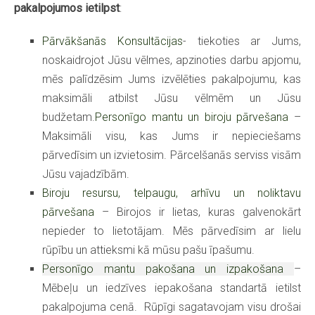
pakalpojumos ietilpst
:
Pārvākšanās Konsultācijas
- tiekoties ar Jums,
noskaidrojot Jūsu vēlmes, apzinoties darbu apjomu,
mēs palīdzēsim Jums izvēlēties pakalpojumu, kas
maksimāli atbilst Jūsu vēlmēm un Jūsu
budžetam.
Personīgo mantu un biroju pārvešana
–
Maksimāli visu, kas Jums ir nepieciešams
pārvedīsim un izvietosim. Pārcelšanās serviss visām
Jūsu vajadzībām.
Biroju resursu, telpaugu, arhīvu un noliktavu
pārvešana
– Birojos ir lietas, kuras galvenokārt
nepieder to lietotājam. Mēs pārvedīsim ar lielu
rūpību un attieksmi kā mūsu pašu īpašumu.
Personīgo mantu pakošana un izpakošana
–
Mēbeļu un iedzīves iepakošana standartā ietilst
pakalpojuma cenā. Rūpīgi sagatavojam visu drošai