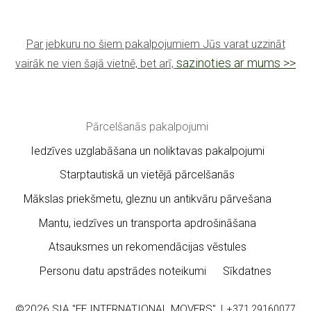
Par jebkuru no šiem pakalpojumiem Jūs varat uzzināt
sazinoties ar mums >>
vairāk ne vien šajā vietnē, bet arī,
Pārcelšanās pakalpojumi
Iedzīves uzglabāšana un noliktavas pakalpojumi
Starptautiskā un vietējā pārcelšanās
Mākslas priekšmetu, gleznu un antikvāru pārvešana
Mantu, iedzīves un transporta apdrošināšana
Atsauksmes un rekomendācijas vēstules
Personu datu apstrādes noteikumi
Sīkdatnes
©2026
SIA "FF INTERNATIONAL MOVERS"
|
+371 29160077