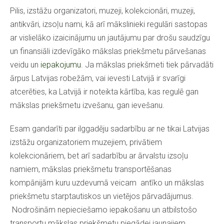
Pilis, izstāžu organizatori, muzeji, kolekcionāri, muzeji,
antikvāri, izsoļu nami, kā arī mākslinieki regulāri sastopas
ar vislielāko izaicinājumu un jautājumu par drošu saudzīgu
un finansiāli izdevīgāko mākslas priekšmetu pārvešanas
veidu un
iepakojumu
. Ja mākslas priekšmeti tiek pārvadāti
ārpus Latvijas robežām, vai ievesti Latvijā ir svarīgi
atcerēties, ka Latvijā ir noteikta kārtība, kas regulē gan
mākslas priekšmetu izvešanu, gan ievešanu.
Esam gandarīti par ilggadēju sadarbību ar ne tikai Latvijas
izstāžu organizatoriem muzejiem, privātiem
kolekcionāriem, bet arī sadarbību ar ārvalstu izsoļu
namiem, mākslas priekšmetu transportēšanas
kompānijām kuru uzdevumā veicam antīko un mākslas
priekšmetu starptautiskos un vietējos pārvadājumus.
Nodrošinām nepieciešamo iepakošanu un atbilstošo
transportu mākslas priekšmetu piegādei jaunajiem