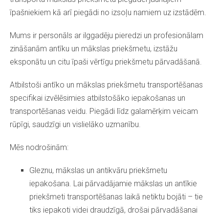
īpašniekiem kā arī piegādi no izsoļu namiem uz izstādēm.
Mums ir personāls ar ilggadēju pieredzi un profesionālam
zināšanām antīku un mākslas priekšmetu, izstāžu
eksponātu un citu īpaši vērtīgu priekšmetu pārvadāšanā.
Atbilstoši antīko un mākslas priekšmetu transportēšanas
specifikai izvēlēsimies atbilstošāko iepakošanas un
transportēšanas veidu. Piegādi līdz galamērķim veicam
rūpīgi, saudzīgi un vislielāko uzmanību.
Mēs nodrošinām:
Gleznu, mākslas un antikvāru priekšmetu
iepakošana. Lai pārvadājamie mākslas un antīkie
priekšmeti transportēšanas laikā netiktu bojāti – tie
tiks iepakoti videi draudzīgā, drošai pārvadāšanai