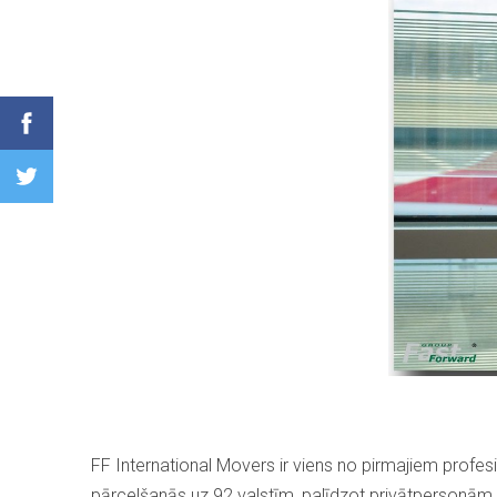
FF International Movers ir viens no pirmajiem prof
pārcelšanās uz 92 valstīm, palīdzot privātpersonām