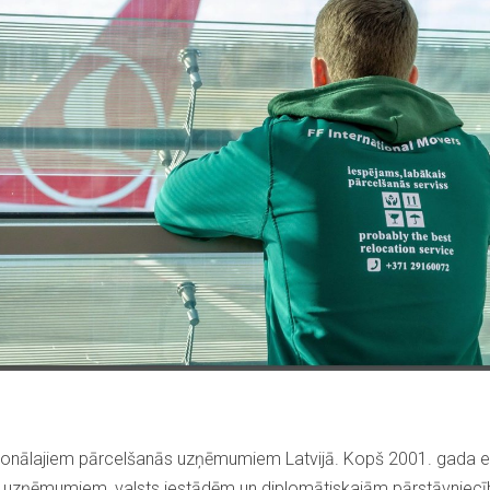
esionālajiem pārcelšanās uzņēmumiem Latvijā. Kopš 2001. gada e
, uzņēmumiem, valsts iestādēm un diplomātiskajām pārstāvniecīb