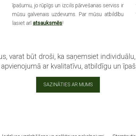
ā
īpašumu, jo rūpīgs un izcils pārvešanas serviss ir
n
mūsu galvenais uzdevums. Par mūsu atbildību
lasiet arī
atsauksmēs
!
s, varat būt droši, ka saņemsiet individuālu
pvienojumā ar kvalitatīvu, atbildīgu un īpaš
SAZINĀTIES AR MUMS