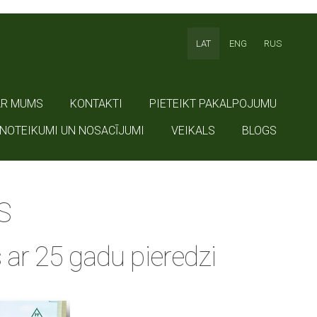
LAT
ENG
RUS
AR MUMS
KONTAKTI
PIETEIKT PAKALPOJUMU
NOTEIKUMI UN NOSACĪJUMI
VEIKALS
BLOGS
S
 ar 25 gadu pieredzi