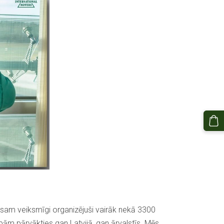
sam veiksmīgi organizējuši vairāk nekā 3300
ām pārvākties gan Latvijā, gan ārvalstīs. Mēs