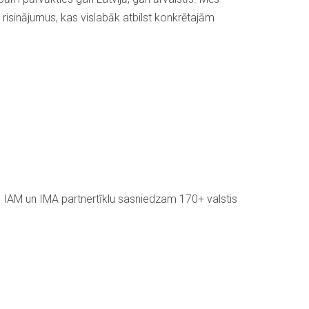
 risinājumus, kas vislabāk atbilst konkrētajām
 IAM un IMA partnertīklu sasniedzam 170+ valstis