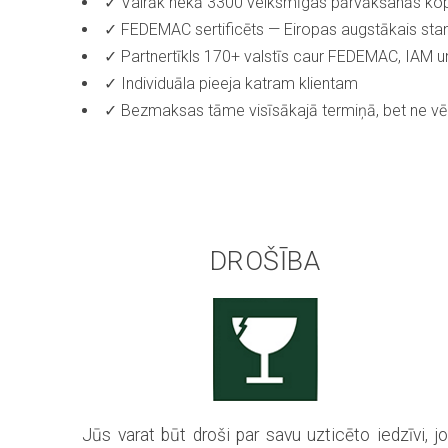
✓ Vairāk nekā 3300 veiksmīgas pārvākšanās ko
✓ FEDEMAC sertificēts — Eiropas augstākais sta
✓ Partnertīkls 170+ valstīs caur FEDEMAC, IAM 
✓ Individuāla pieeja katram klientam
✓ Bezmaksas tāme visīsākajā termiņā, bet ne vēl
DROŠĪBA
Jūs varat būt droši par savu uzticēto iedzīvi, j