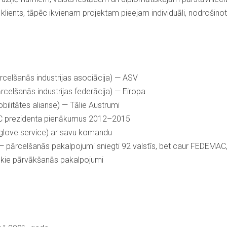
 klients, tāpēc ikvienam projektam pieejam individuāli, nodrošinot
rcelšanās industrijas asociācija) — ASV
celšanās industrijas federācija) — Eiropa
ilitātes alianse) — Tālie Austrumi
C prezidenta pienākumus 2012–2015
e glove service) ar savu komandu
— pārcelšanās pakalpojumi sniegti 92 valstīs, bet caur FEDEMAC,
tiskie pārvākšanās pakalpojumi