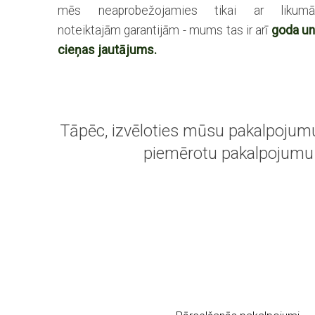
mēs neaprobežojamies tikai ar likum
noteiktajām garantijām - mums tas ir arī
goda u
cieņas jautājums.
Tāpēc, izvēloties mūsu pakalpojumu
piemērotu pakalpojumu a