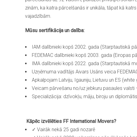
zinām, ka katra pārcelšanās ir unikāla, tāpat kā katrs
vajadzībām.
Mūsu sertifikācija un dalība:
IAM dalībnieki kopš 2002. gada (Starptautiskā pā
FEDEMAC dalībnieki kopš 2003. gada (Eiropas pār
IMA dalībnieki kopš 2022. gada (Starptautiskā mob
Uzņēmuma vadītājs Aivars Usāns veica FEDEMA
Apkalpojam Latviju, Igauniju, Lietuvu un ES (whit
Veicam pārvešanu no/uz jebkuru pasaules valsti 
Specializācija: dzīvokļu, māju, biroju un diplomā
Kāpēc izvēlēties FF International Movers?
✓ Vairāk nekā 25 gadi nozarē