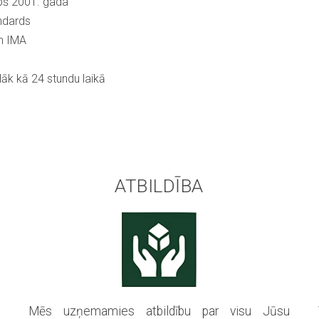
pš 2001. gada
ndards
un IMA
āk kā 24 stundu laikā
ATBILDĪBA
o
Mēs uzņemamies atbildību par visu Jūsu