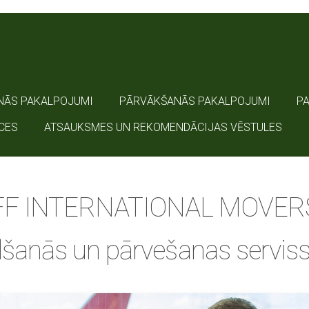
NĀS PAKALPOJUMI
PĀRVĀKŠANĀS PAKALPOJUMI
P
CES
ATSAUKSMES UN REKOMENDĀCIJAS VĒSTULES
FF INTERNATIONAL MOVER
šanās un pārvešanas serviss