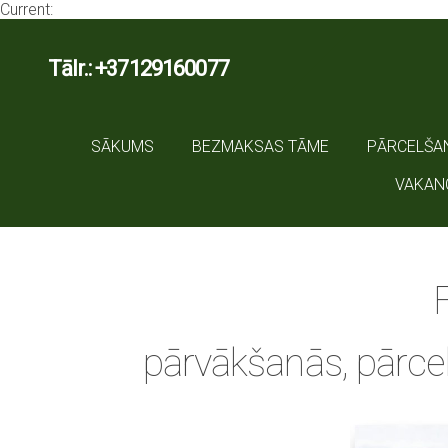
Current:
Tālr.: +37129160077
SĀKUMS
BEZMAKSAS TĀME
PĀRCELŠA
VAKAN
pārvākšanās, pārcel