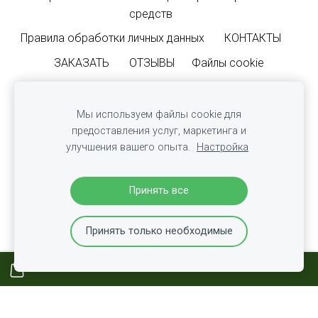
средств
Правила обработки личных данных
КОНТАКТЫ
ЗАКАЗАТЬ
ОТЗЫВЫ
Файлы cookie
©2026
SIA "FF INTERNATIONAL MOVERS"
|
+371 29160077
Мы используем файлы cookie для
|
info@ffinternationalmovers.lv
предоставления услуг, маркетинга и
Terms & Conditions |
Правила обработки персональных
улучшения вашего опыта.
Настройка
данных - GDPR terms
Proud members of:
Принять все
Принять только необходимые